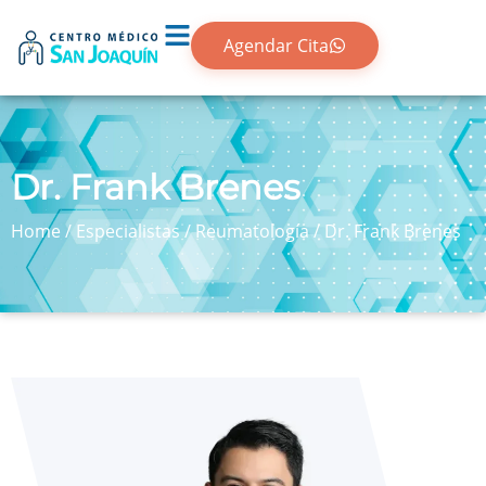
Agendar Cita
Dr. Frank Brenes
Home
/
Especialistas
/
Reumatología
/
Dr. Frank Brenes