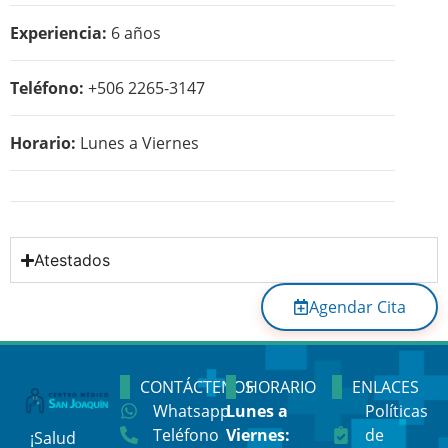
Experiencia:
6 años
Teléfono:
+506 2265-3147
Horario:
Lunes a Viernes
Atestados
Agendar Cita
CONTÁCTENOS
HORARIO
ENLACES
Whatsapp
Lunes a
Políticas
Teléfono
Viernes:
de
¡Salud