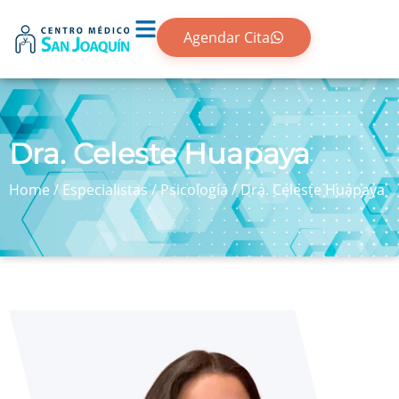
Agendar Cita
Dra. Celeste Huapaya
Home
/
Especialistas
/
Psicología
/
Dra. Celeste Huapaya