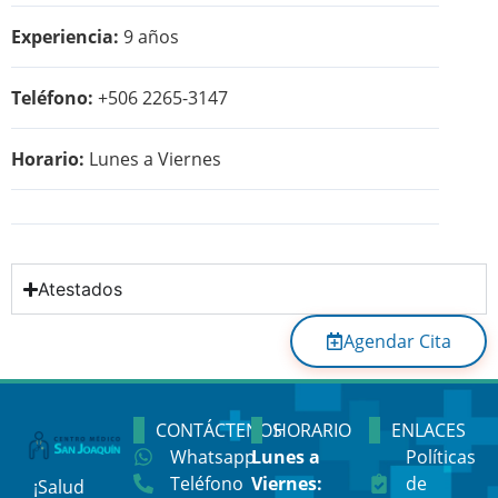
Experiencia:
9 años
Teléfono:
+506 2265-3147
Horario:
Lunes a Viernes
Atestados
Agendar Cita
CONTÁCTENOS
HORARIO
ENLACES
Whatsapp
Lunes a
Políticas
Teléfono
Viernes:
de
¡Salud