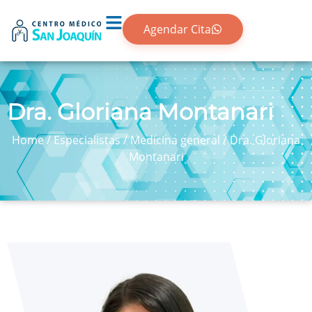
Agendar Cita
Dra. Gloriana Montanari
Home
/
Especialistas
/
Medicina general
/
Dra. Gloriana
Montanari