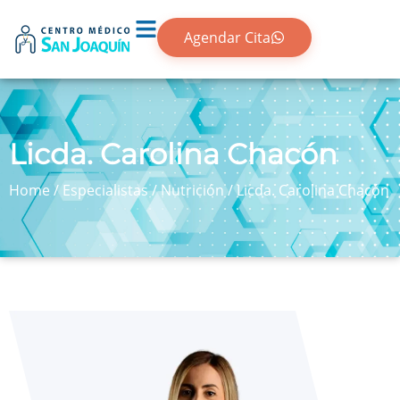
Agendar Cita
Licda. Carolina Chacón
Home
/
Especialistas
/
Nutrición
/
Licda. Carolina Chacón