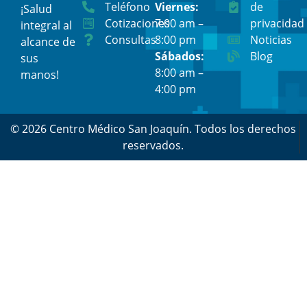
Teléfono
Viernes:
de
¡Salud
Cotizaciones
7:00 am –
privacidad
integral al
Consultas
8:00 pm
Noticias
alcance de
Sábados:
Blog
sus
8:00 am –
manos!
4:00 pm
© 2026 Centro Médico San Joaquín. Todos los derechos
reservados.